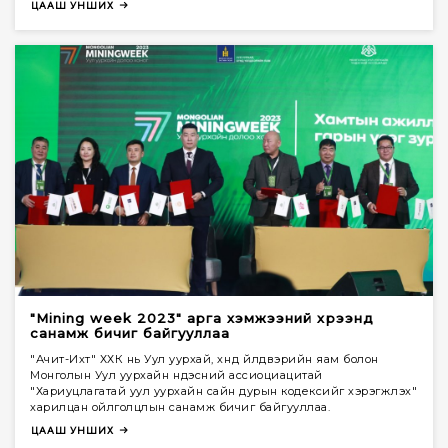
ЦААШ УНШИХ
"Mining week 2023" арга хэмжээний хүрээнд
санамж бичиг байгууллаа
"Ачит-Ихт" ХХК нь Уул уурхай, хүнд үйлдвэрийн яам болон
Монголын Уул уурхайн үндэсний ассиоциацитай
"Хариуцлагатай уул уурхайн сайн дурын кодексийг хэрэгжүүлэх"
харилцан ойлголцлын санамж бичиг байгууллаа.
ЦААШ УНШИХ