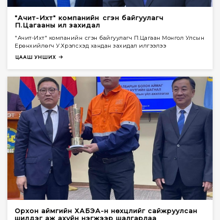
"Ачит-Ихт" компанийн үүсгэн байгуулагч
П.Цагааны ил захидал
"Ачит-Ихт" компанийн үүсгэн байгуулагч П.Цагаан Монгол Улсын
Ерөнхийлөгч У.Хүрэлсүхэд хандан захидал илгээлээ
ЦААШ УНШИХ
Орхон аймгийн ХАБЭА-н нөхцлийг сайжруулсан
шилдэг аж ахуйн нэгжээр шалгарлаа