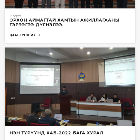
Мэдээ
ОРХОН АЙМАГТАЙ ХАМТЫН АЖИЛЛАГААНЫ
ГЭРЭЭГЭЭ ДҮГНЭЛЭЭ.
ЦААШ УНШИХ
НЭН ТҮРҮҮНД ХАБ-2022 БАГА ХУРАЛ