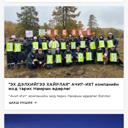
"ЭХ ДЭЛХИЙГЭЭ ХАЙРЛАЯ" АЧИТ-ИХТ компанийн
мод тарих Намрын өдөрлөг
"Ачит-Ихт" компанийн мод тарих Намрын өдөрлөг боллоо
ЦААШ УНШИХ