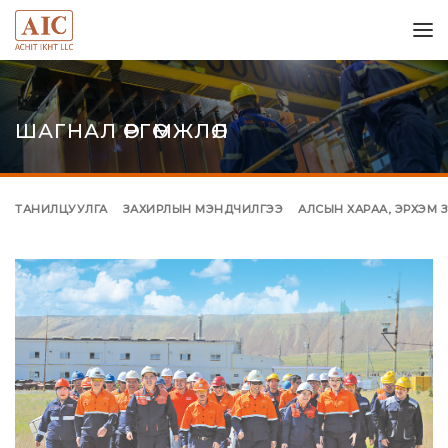
ШАГНАЛ ӨРГӨМЖЛӨЛ
ТАНИЛЦУУЛГА
ЗАХИРЛЫН МЭНДЧИЛГЭЭ
АЛСЫН ХАРАА, ЭРХЭМ З