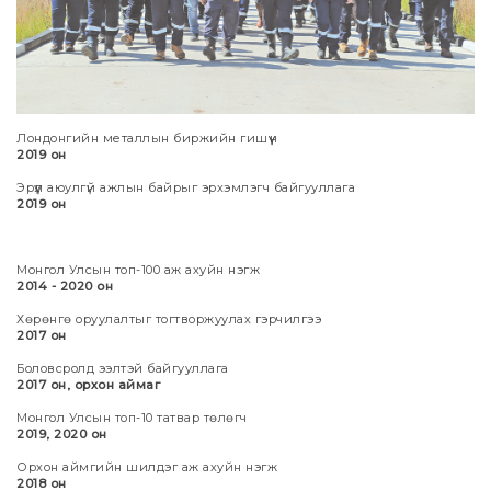
Лондонгийн металлын биржийн гишүүн
2019 он
Эрүүл аюулгүй ажлын байрыг эрхэмлэгч байгууллага
2019 он
Монгол Улсын топ-100 аж ахуйн нэгж
2014 - 2020 он
Хөрөнгө оруулалтыг тогтворжуулах гэрчилгээ
2017 он
Боловсролд ээлтэй байгууллага
2017 он, орхон аймаг
Монгол Улсын топ-10 татвар төлөгч
2019, 2020 он
Орхон аймгийн шилдэг аж ахуйн нэгж
2018 он