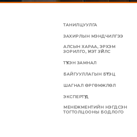
ТАНИЛЦУУЛГА
ЗАХИРЛЫН МЭНДЧИЛГЭЭ
АЛСЫН ХАРАА, ЭРХЭМ
ЗОРИЛГО, ҮНЭТ ЗҮЙЛС
ТҮҮХЭН ЗАМНАЛ
БАЙГУУЛЛАГЫН БҮТЭЦ
ШАГНАЛ ӨРГӨМЖЛӨЛ
ЭКСПЕРТҮҮД
МЕНЕЖМЕНТИЙН НЭГДСЭН
ТОГТОЛЦООНЫ БОДЛОГО