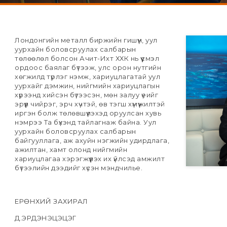
Лондонгийн металл биржийн гишүүн, уул
уурхайн боловсруулах салбарын
төлөөлөл болсон Ачит-Ихт ХХК нь үүсмэл
ордоос баялаг бүтээж, улс орон нутгийн
хөгжилд түрлэг нэмж, хариуцлагатай уул
уурхайг дэмжин, нийгмийн хариуцлагын
хүрээнд хийсэн бүтээсэн, мөн залуу үеийг
эрүүл чийрэг, эрч хүчтэй, өв тэгш хүмүүжилтэй
иргэн болж төлөвшүүлэхэд оруулсан хувь
нэмрээ Та бүхэнд тайлагнаж байна. Уул
уурхайн боловсруулах салбарын
байгууллага, аж ахуйн нэгжийн удирдлага,
ажилтан, хамт олонд нийгмийн
хариуцлагаа хэрэгжүүлэх их үйлсэд амжилт
бүтээлийн дээдийг хүсэн мэндчилье.
ЕРӨНХИЙ ЗАХИРАЛ
Д.ЭРДЭНЭЦЭЦЭГ