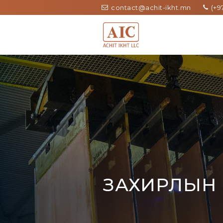
contact@achit-ikht.mn
(+97
ЗАХИРЛЫН