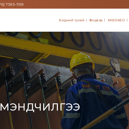
6) 7595-1199
Бидний тухай
Үйлдвэр
ХАБЭАБО
 МЭНДЧИЛГЭЭ