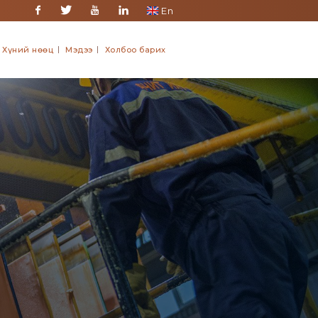
En
Facebook
Twitter
Youtube
Linkedin
Хүний нөөц
Мэдээ
Холбоо барих