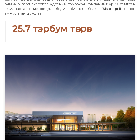
оны 4-р сард эхлэхдээ үндэсний томоохон компанийг урьж хамтран
ажилласнаар мөрөөдөл бодит биелэл болж
“Мөсөн өргөө”
ордон
амжилттай дууслаа.
25.7 тэрбум төгрөг