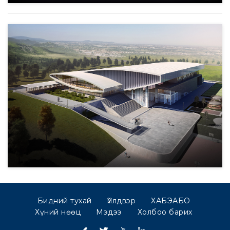
Бидний тухай
Үйлдвэр
ХАБЭАБО
Хүний нөөц
Мэдээ
Холбоо барих