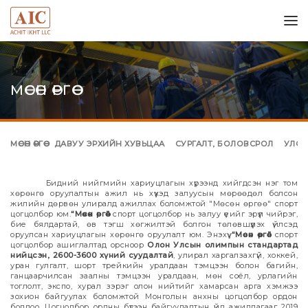
МӨСӨН ӨРГӨӨ
МӨСӨН ӨРГӨӨ
ДАВУУ ЭРХИЙН ХУВЬЦАА
СУРГАЛТ, БОЛОВСРОЛ
УЛСАД
Бидний нийгмийн хариуцлагын хүрээнд хийгдсэн нэг том
хөрөнгө оруулалтын ажил нь хүүхэд залуусын мөрөөдөл болсон
жилийн дөрвөн улиралд ажиллах боломжтой "Мөсөн өргөө" спорт
цогцолбор юм.
“Мөсөн өргөө”
спорт цогцолбор нь залуу үеийг эрүүл чийрэг,
бие бялдартай, өв тэгш хөгжилтэй болгон төлөвшүүлэх үйлсэд
оруулсан хариуцлагын хөрөнгө оруулалт юм. Энэхүү
“Мөсөн өргөө”
спорт
цогцолбор ашиглалтад орсноор
Олон Улсын олимпын стандартад
нийцсэн, 2600-3600 хүний суудалтай
, улирал харгалзахгүй, хоккей,
уран гулгалт, шорт трейкийн уралдаан тэмцээн болон багийн,
ганцаарчилсан заалны тэмцээн уралдаан, мөн соёл, урлагийн
тоглолт, экспо, хурал зэрэг олон нийтийг хамарсан арга хэмжээ
зохион байгуулах боломжтой Монголын анхны цогцолбор ордон
боллоо. Цогцолбор ордны бүтээн байгуулалтын үйл ажиллагааг 2019